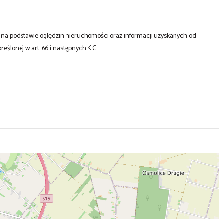
st na podstawie oględzin nieruchomości oraz informacji uzyskanych od
kreślonej w art. 66 i następnych K.C.