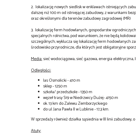
2. lokalizację nowych siedlisk w enklawach istniejących zab
dalszej niż 100 m od istniejącej zabudowy, z warunkami bez
oraz określonymi dla terenów zabudowy zagrodowej (MR)
3. lokalizację ferm hodowlanych, gospodarstw ogrodniczych,
specjalnych rolnictwa, pod warunkiem, że nie będą kolidow
szczególnych; wyklucza się lokalizację ferm hodowlanych 
środowisko przyrodnicze, dla których jest obligatoryjne spor
Media:
sieć wodociągowa, sieć gazowa, energia elektryczna, 
Odległości:
las Osmolicki - 410 m
sklep - 1250 m
szkoła/ przedszkole - 1350 m
węzeł trasy S19 w Niedrzwicy Dużej- 4150 m
ok. 13 km do Zalewu Zemborzyckiego
do ul. Jana Pawła II w Lublinie - 17,3 km.
W sprzedaży również działka sąsiednia w III linii zabudowy, o
Atuty: