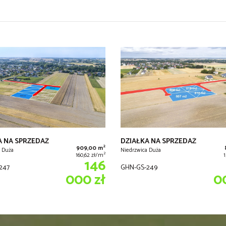
A NA SPRZEDAŻ
DZIAŁKA NA SPRZEDAŻ
2
909,00 m
 Duża
Niedrzwica Duża
2
160,62 zł/m
146
247
GHN-GS-249
000 zł
0