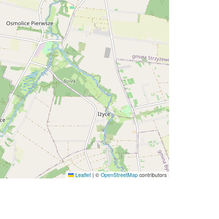
Leaflet
|
©
OpenStreetMap
contributors