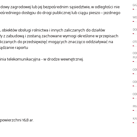
GA
udowy zagrodowej lub jej bezpośrednim sąsiedztwie, w odległości nie
pośredniego dostępu do drogi publicznej lub ciągu pieszo – jezdnego
WO
 obiektów obsługi rolnictwa i innych zaliczanych do działów
DO
ały z zabudową i zostaną zachowane wymogi określone w przepisach
zaliczanych do przedsięwzięć mogących znacząco oddziaływać na
OT
ządzanie raportu
OD
PU
linia telekomunikacyjna - w drodze wewnętrznej.
ODL
ODL
OD
PR
KA
 powierzchni 16,8 ar.