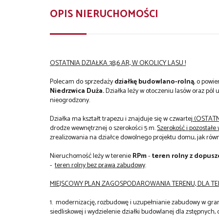
OPIS NIERUCHOMOŚCI
OSTATNIA DZIAŁKA 38,6 AR, W OKOLICY LASU !
Polecam do sprzedaży
działkę budowlano-rolną
, o powi
Niedrzwica Duża.
Działka leży w otoczeniu lasów oraz pó
nieogrodzony.
Działka ma kształt trapezu i znajduje się w czwartej
(OSTATNI
drodze wewnętrznej o szerokości 5 m.
Szerokość i pozostałe
zrealizowania na działce dowolnego projektu domu, jak rów
Nieruchomość leży w terenie
RPm
-
t
eren rolny z dopus
-
teren rolny bez prawa zabudowy
.
MIEJSCOWY PLAN ZAGOSPODAROWANIA TERENU, DLA T
1. modernizację, rozbudowę i uzupełnianie zabudowy w grani
siedliskowej i wydzielenie działki budowlanej dla zstępnych,