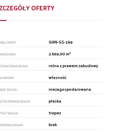
ZCZEGÓŁY OFERTY
GHN-GS-269
MBOL OFERTY
3 869,00 m²
WIERZCHNIA
rolna z prawem zabudowy
ZEZNACZENIE DZIAŁKI
własność
AN PRAWNY
niezagospodarowana
GOSP. DZIAŁKI
płaska
SZTAŁTOWANIE DZIAŁKI
trapez
ZTAŁT DZIAŁKI
brak
RODZENIE DZIAŁKI