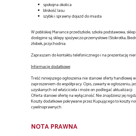
spokojna okolica
bliskość lasu
szybki i sprawny dojazd do miasta
W pobliskiej Mariance przedszkole, szkoła podstawowa, skl
dostępne są sklepy spożywczo-przemysłowe (Stokrotka, Biedr
żłobek, przychodnia.
Zapraszam do kontaktu telefonicznego i na prezentację nie
Informacje dodatkowe
:
Treść niniejszego ogłoszenia nie stanowi oferty handlowej w 
zaproszeniem do współpracy. Opis, zawarty w ogłoszeniu, j
uzyskanych od właściciela i może on podlegać aktualizacji.
Oferta stanowi ofertę na wyłączność. Nie znajdziesz jej nigdz
Koszty dodatkowe pokrywane przez Kupującego to koszty not
cywilnoprawnych.
NOTA PRAWNA