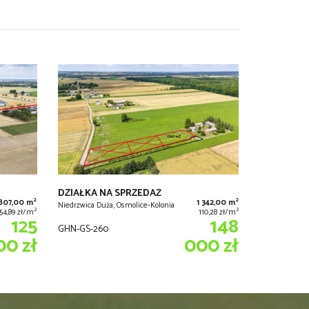
DZIAŁKA NA SPRZEDAŻ
2
2
807,00 m
1 342,00 m
Niedrzwica Duża, Osmolice-Kolonia
2
2
154,89 zł/m
110,28 zł/m
125
148
GHN-GS-260
00 zł
000 zł