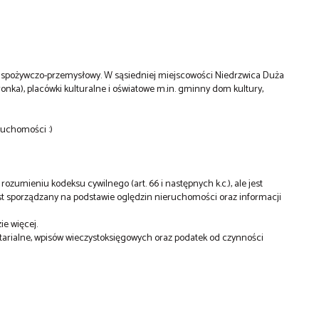
ep spożywczo-przemysłowy. W sąsiedniej miejscowości Niedrzwica Duża
onka), placówki kulturalne i oświatowe m.in. gminny dom kultury,
ruchomości :)
rozumieniu kodeksu cywilnego (art. 66 i następnych k.c.), ale jest
est sporządzany na podstawie oględzin nieruchomości oraz informacji
ie więcej.
arialne, wpisów wieczystoksięgowych oraz podatek od czynności