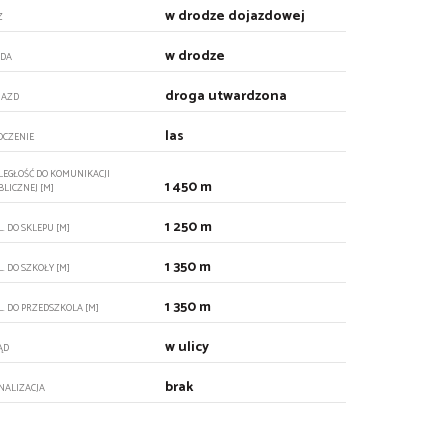
w drodze dojazdowej
Z
w drodze
DA
droga utwardzona
JAZD
las
OCZENIE
LEGŁOŚĆ DO KOMUNIKACJI
1 450 m
BLICZNEJ [M]
1 250 m
. DO SKLEPU [M]
1 350 m
. DO SZKOŁY [M]
1 350 m
L. DO PRZEDSZKOLA [M]
w ulicy
ĄD
brak
NALIZACJA