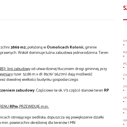
S
SY
erzchni
3869 m2,
położoną w
Osmolicach Kolonii,
gminie
l uprawnych. Wokół dominuje luźna zabudowa jednorodzinna. Teren
PO
PR
EJ) linii zabudowy
od utwardzonej tłuczniem drogi gminnej, przy
 wymiary
(szer. 52,86 m x dł. 89,76/ 56,27m) dają możliwość
ST
nież dowolnej wielkości budynku gospodarczego.
ZA
zczeniem zabudowy
. Częściowo (w ok. 1/5 części) stanowi teren
RP
UK
ERENU
RPm
, PRZEWIDUJE m.in.:
KS
cach istniejącego siedliska, dopuszcza się powiększenie działki
OG
 o min. powierzchni określonej dla terenów 1 MN