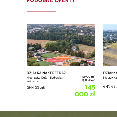
PODOBNE OFERTY
DZIAŁKA NA SPRZEDAŻ
DZIAŁK
2
1 159,00 m
Niedrzwica Duża, Niedrzwica
Niedrzwica
2
125,11 zł/m
Kościelna
145
GHN-GS-
GHN-GS-218
000 zł