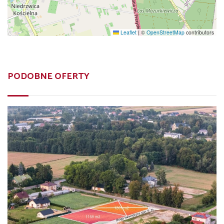
Leaflet
|
©
OpenStreetMap
contributors
PODOBNE OFERTY