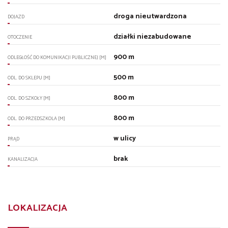
droga nieutwardzona
DOJAZD
działki niezabudowane
OTOCZENIE
900 m
ODLEGŁOŚĆ DO KOMUNIKACJI PUBLICZNEJ [M]
500 m
ODL. DO SKLEPU [M]
800 m
ODL. DO SZKOŁY [M]
800 m
ODL. DO PRZEDSZKOLA [M]
w ulicy
PRĄD
brak
KANALIZACJA
LOKALIZACJA