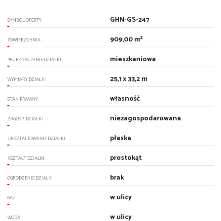
GHN-GS-247
SYMBOL OFERTY
909,00 m²
POWIERZCHNIA
mieszkaniowa
PRZEZNACZENIE DZIAŁKI
25,1 x 33,2 m
WYMIARY DZIAŁKI
własność
STAN PRAWNY
niezagospodarowana
ZAGOSP. DZIAŁKI
płaska
UKSZTAŁTOWANIE DZIAŁKI
prostokąt
KSZTAŁT DZIAŁKI
brak
OGRODZENIE DZIAŁKI
w ulicy
GAZ
w ulicy
WODA