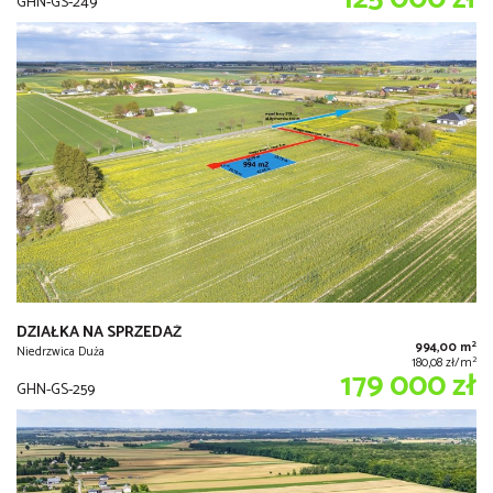
GHN-GS-249
DZIAŁKA NA SPRZEDAŻ
2
994,00 m
Niedrzwica Duża
2
180,08 zł/m
179 000 zł
GHN-GS-259