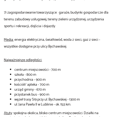
7) zagospodarowanie towarzyszące: garaże, budynki gospodarcze dla
terenu zabudowy usługowej, tereny zieleni urządzonej, urządzenia
sportu i rekreacji, dojścia i dojazdy.
Media:
energia elektryczna, światłowód, woda z sieci, gaz z sieci -
wszystkie dostępne przy ulicy Bychawskiej.
Najważniejsze odległości:
centrum miejscowości - 700 m
szkoła - 800 m
przychodnia - 900 m
kościół/ apteka - 700 m
urząd gminy - 670 m
przystanek bus - 900 m
węzeł trasy S19 przy ul. Bychawskiej - 1300 m
ul. Jana Pawła II w Lublinie - ok. 15,5 km.
Atuty
: spokojna okolica, blisko centrum miejscowości. Działki na