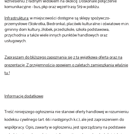
wzniesieniu z ładnym widokiem na okolicę. Doskonale połączenie
komunikacyjne - bus, pkp oraz węzeł trasy S19 w pobliżu.
Infrastruktura:
w miejscowości dostępne są sklepy spożywczo-
przemysłowe (Stokrotka, Biedronka), placówki kulturalne i oświatowe m.in.
gminny dom kultury, żłobek, przedszkole, szkoła podstawowa,
przychodnia a także wiele innych punktów handlowych oraz
usługowych.
Zapraszam do bliższego zapoznania się z tą wyjątkową ofertą oraz na
prezentację. Z przyjemnością opowiem o zaletach zamieszkania właśnie
tu !
Informacje dodatkowe
:
Treść niniejszego ogłoszenia nie stanowi oferty handlowej w rozumieniu
kodeksu cywilnego (art. 66 i następnych k.c.), ale jest zaproszeniem do
współpracy. Opis, zawarty w ogłoszeniu, jest sporządzany na podstawie