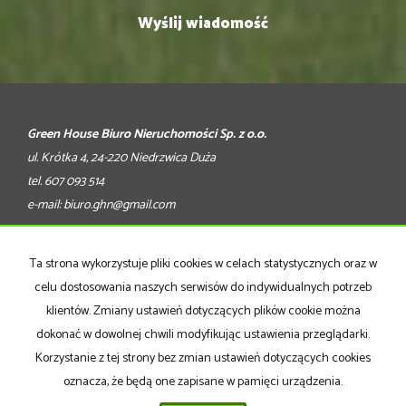
Green House Biuro Nieruchomości Sp. z o.o.
ul. Krótka 4, 24-220 Niedrzwica Duża
tel. 607 093 514
e-mail:
biuro.ghn@gmail.com
Mieszkania
na wynajem
Domy
na wynajem
Ta strona wykorzystuje pliki cookies w celach statystycznych oraz w
Działki
na wynajem
celu dostosowania naszych serwisów do indywidualnych potrzeb
Lokale
na wynajem
Hale
na wynajem
klientów. Zmiany ustawień dotyczących plików cookie można
Obiekty
na wynajem
dokonać w dowolnej chwili modyfikując ustawienia przeglądarki.
Mieszkania
na sprzedaż
Korzystanie z tej strony bez zmian ustawień dotyczących cookies
Domy
na sprzedaż
oznacza, że będą one zapisane w pamięci urządzenia.
Działki
na sprzedaż