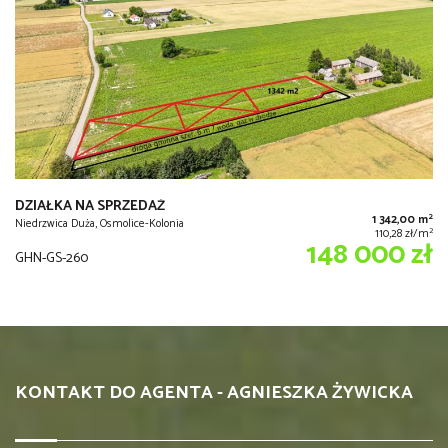
DZIAŁKA NA SPRZEDAŻ
2
1 342,00 m
Niedrzwica Duża, Osmolice-Kolonia
2
110,28 zł/m
148 000 zł
GHN-GS-260
KONTAKT DO AGENTA - AGNIESZKA ŻYWICKA