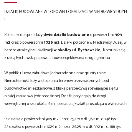
DZIAŁKI BUDOWLANE W TOPOWEJ LOKALIZACJI W NIEDRZWICY DUŻEJ
!
Polecam do sprzedaży
dwie działki budowlane
o powierzchni
909
m2
oraz o powierzchni
1029 m2
. Działki położone w Niedrzwicy Dużej, w
bardzo atrakcyjnej lokalizacji
w okolicy ul. Bychawskiej
. Komunikację
z ulicą Bychawską zapewnia nowoprojektowana droga gminna.
W pobliżu luźna zabudowa jednorodzinna oraz grunty rolne.
Nieruchomość leży w otoczeniu terenów przeznaczonych pod
budownictwo mieszkaniowe, z bliską perspektywą rozwijającej się tu
niskiej zabudowy jednorodzinnej. Działki przylegają do drogi
wewnętrznej o szerokości 6 m i posiadają kształt prostokąta o wymiarach:
1/ działka o powierzchni 909 m2 - szer. 25,1 m x dł. 36,2 m, c. 146 tys.
2/ działka o powierzchni 1029 m2 - szer. 26,25 m x dł. 39,2 m, c. 166 tys.