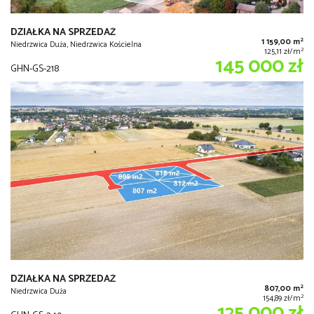
DZIAŁKA NA SPRZEDAŻ
2
1 159,00 m
Niedrzwica Duża, Niedrzwica Kościelna
2
125,11 zł/m
145 000 zł
GHN-GS-218
DZIAŁKA NA SPRZEDAŻ
2
807,00 m
Niedrzwica Duża
2
154,89 zł/m
125 000 zł